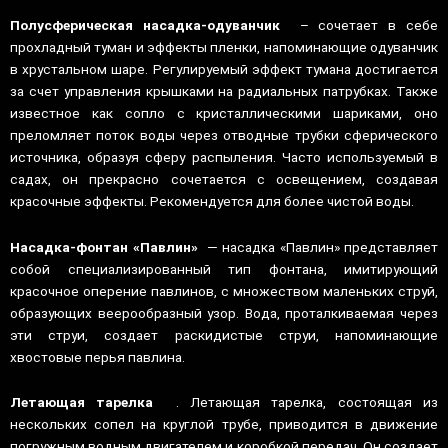
Полусферическая насадка-одуванчик
– сочетает в себе
прохладный туман и эффекты пленки, напоминающие одуванчик
в хрустальном шаре. Регулируемый эффект тумана достигается
за счет управления крышками на радиальных патрубках. Также
известное как сопло с кристаллическими шариками, оно
преломляет поток воды через отводные трубки сферического
источника, образуя сферу распыления. Часто используемый в
садах, он прекрасно сочетается с освещением, создавая
красочные эффекты. Рекомендуется для более чистой воды.
Насадка-фонтан «Павлин»
— насадка «Павлин» представляет
собой специализированный тип фонтана, имитирующий
красочное оперение павлинов, с множеством маленьких струй,
образующих веерообразный узор. Вода, проталкиваемая через
эти струи, создает раскидистые струи, напоминающие
хвостовые перья павлина.
Летающая тарелка
. Летающая тарелка, состоящая из
нескольких сопел на круглой трубе, приводится в движение
погружным водным двигателем и коробкой передач. Он создает