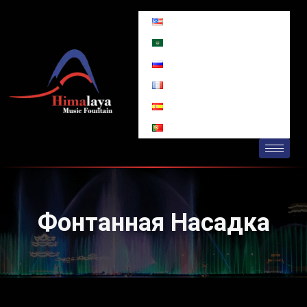
Перейти
к
содержимому
Фонтанная Насадка