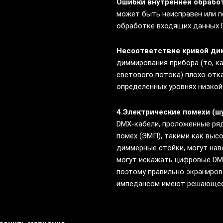
Ошибки внутренней обработ
может быть неисправен или п
обработке входящих данных 
Несоответствие кривой ди
диммирования прибора (то, к
светового потока) плохо отк
определенных уровнях низкой
4.Электрические помехи (ш
DMX-кабели, проложенные ря
помех (ЭМП), такими как выс
диммерные стойки, могут наво
могут искажать цифровые DM
поэтому правильно экраниро
импедансом имеют решающее