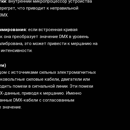
ки:
внутренний микропроцессор устройства
ерегрет, что приводит к неправильной
DMX.
ммирования:
если встроенная кривая
ак она преобразует значение DMX в уровень
алибрована, это может привести к мерцанию на
 интенсивности.
ум)
дом с источниками сильных электромагнитных
оковольтные силовые кабели, двигатели или
дить помехи в сигнальной линии. Эти помехи
X-данные, приводя к мерцанию. Именно
ванные DMX-кабели с согласованным
 значение.