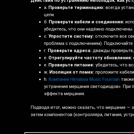
Действия по устранению неполадок: как ус
а.
Проверьте терминацию:
всегда устан
цепи.
б.
Проверьте кабели и соединения:
испо
убедитесь, что они надёжно подключены.
c.
Упростите систему:
отключите все све
проблема с подключением). Подключайте с
г.
Проверьте адреса:
дважды проверьте,
е.
Отрегулируйте частоту обновления:
е.
Проверьте питание:
убедитесь, что вс
ж.
Изоляция от помех:
проложите кабели
h.
Компания Himalaya Music Fountain
также
устранения мерцания светодиодов». При 
эффекта мерцания.
Подводя итог, можно сказать, что мерцание — э
затем компонентов (контроллера, питания, устр