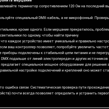
транить мерцание
авливайте терминатор сопротивлением 120 Ом на последний в
льзуйте специальный DMX-кабель, а не микрофонный. Проверь
тильники, кроме одного. Если мерцание прекратилось, проблем
ветильники по одному, чтобы найти причину.
 что каждое устройство имеет уникальный и правильно настр
если ваш контроллер позволяет, попробуйте увеличить частот
е приборы подключены к стабильной цепи питания и не перегр
 DMX подальше от линий электропередач и других источников
 предлагает специальное мощное оборудование для решения 
правильной настройке подключений и креплений оно может ста
то ошибка связи. Систематическая проверка пути прохождения 
ойств) почти всегда позволяет определить и устранить первоп