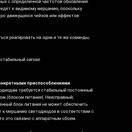
ных с определённой частотой обновления.
ведёт к видимому мерцанию, поскольку
тро движущихся чейзов или эффектов
ься реагировать на одни и те же команды,
стабильный сигнал.
конкретными приспособлениями
одиодам требуется стабильный постоянный
ом (блоком питания). Неисправный,
енный блок питания не может обеспечить
т к мерцанию светодиодов в соответствии с
то это связано с аппаратным сбоем.