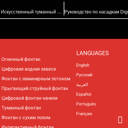
Оборудование для музыкальных фонтанов | Искусственный туманный фонтан HMLY для ландшафтного дизайна, сельского хозяйства и контроля влажности
LANGUAGES
Огненный фонтан
English
Цифровая водная завеса
Русский
Фонтан с ламинарным потоком
العربية
Прыгающий струйный фонтан
Español
Цифровой фонтан-качели
Português
Туманный фонтан
Français
I
Фонтан с сухим полом
n
Интерактивный фонтан