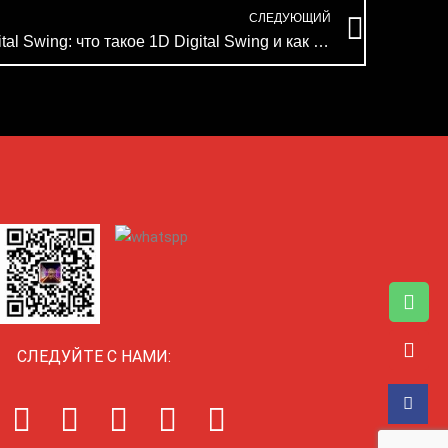
Next
СЛЕДУЮЩИЙ
Руководство по насадкам Digital Swing: что такое 1D Digital Swing и как он работает?
СЛЕДУЙТЕ С НАМИ:
F
L
X
P
I
a
i
-
i
c