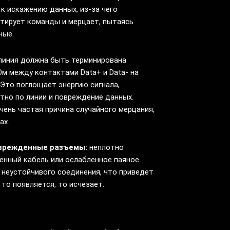
 к искажению данных, из-за чего
етирует команды и мерцает, пытаясь
ные.
иния должна быть терминирована
м между контактами Data+ и Data- на
 Это поглощает энергию сигнала,
тно по линии и повреждение данных.
ень частая причина случайного мерцания,
ах.
оврежденные разъемы:
неплотно
енный кабель или ослабленное паяное
 неустойчивого соединения, что приведет
 то появляется, то исчезает.