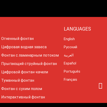
LANGUAGES
Огненный фонтан
English
Цифровая водная завеса
Русский
Фонтан с ламинарным потоком
العربية
Español
Прыгающий струйный фонтан
Português
Цифровой фонтан-качели
Français
Туманный фонтан
I
Фонтан с сухим полом
n
Интерактивный фонтан