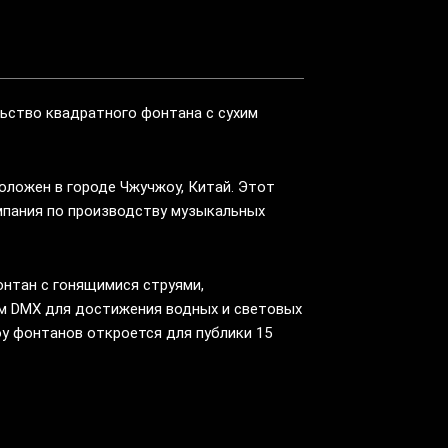
ьство квадратного фонтана с сухим
ложен в городе Чжучжоу, Китай. Этот
мпания по производству музыкальных
нтан с гонящимися струями,
м DMX для достижения водных и световых
оу фонтанов откроется для публики 15