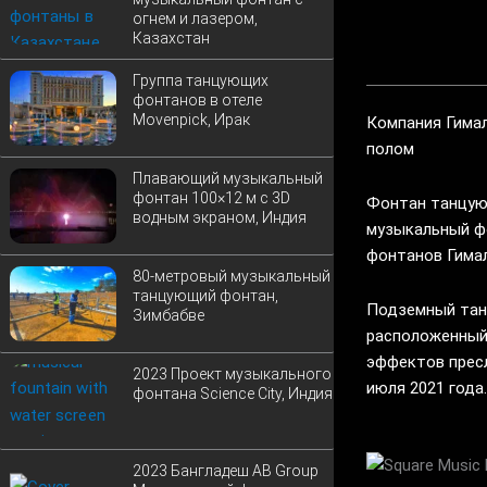
огнем и лазером,
Казахстан
Группа танцующих
фонтанов в отеле
Movenpick, Ирак
Компания Гима
полом
Плавающий музыкальный
фонтан 100×12 м с 3D
Фонтан танцую
водным экраном, Индия
музыкальный ф
фонтанов Гимал
80-метровый музыкальный
танцующий фонтан,
Подземный тан
Зимбабве
расположенный
эффектов пресл
2023 Проект музыкального
июля 2021 года
фонтана Science City, Индия
2023 Бангладеш AB Group