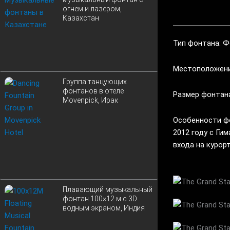
огнем и лазером,
Казахстан
Тип фонтана: Ф
Местоположени
Группа танцующих
фонтанов в отеле
Размер фонтана
Movenpick, Ирак
Особенности фо
2012 году с Ги
входа на курорт
Плавающий музыкальный
фонтан 100×12 м с 3D
водным экраном, Индия