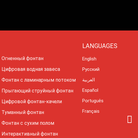
LANGUAGES
Огненный фонтан
English
Цифровая водная завеса
Русский
Фонтан с ламинарным потоком
العربية
Español
Прыгающий струйный фонтан
Português
Цифровой фонтан-качели
Français
Туманный фонтан
I
Фонтан с сухим полом
n
Интерактивный фонтан